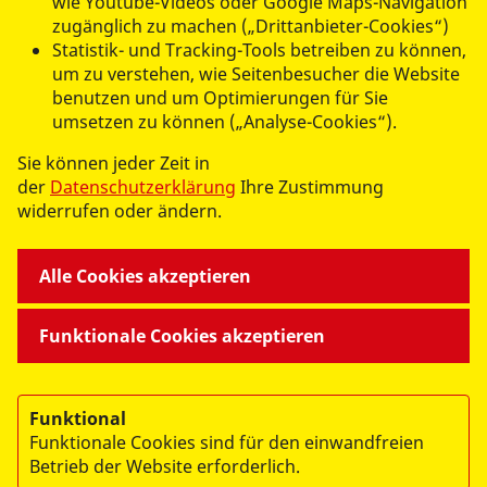
wie Youtube-Videos oder Google Maps-Navigation
zugänglich zu machen („Drittanbieter-Cookies“)
Statistik- und Tracking-Tools betreiben zu können,
um zu verstehen, wie Seitenbesucher die Website
UNSERE ANGEBOTE
benutzen und um Optimierungen für Sie
umsetzen zu können („Analyse-Cookies“).
ARBEITEN BEI UNS
Sie können jeder Zeit in
der
Datenschutzerklärung
Ihre Zustimmung
widerrufen oder ändern.
WIR ÜBER UNS
Alle Cookies akzeptieren
Funktionale Cookies akzeptieren
© 2026 ASB Ortsverband Chemnitz und Umgebung e.V.
Impressum
Funktional
Funktionale Cookies sind für den einwandfreien
Datenschutz
Betrieb der Website erforderlich.