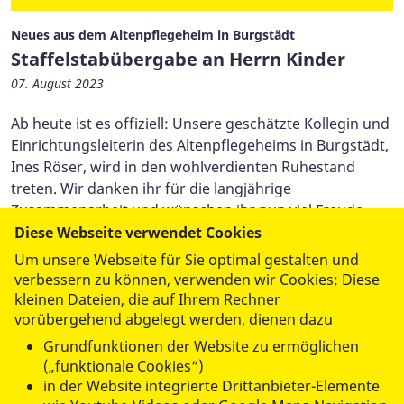
Neues aus dem Altenpflegeheim in Burgstädt
Staffelstabübergabe an Herrn Kinder
07. August 2023
Ab heute ist es offiziell: Unsere geschätzte Kollegin und
Einrichtungsleiterin des Altenpflegeheims in Burgstädt,
Ines Röser, wird in den wohlverdienten Ruhestand
treten. Wir danken ihr für die langjährige
Zusammenarbeit und wünschen ihr nun viel Freude
und tolle Erlebnisse in diesem neuen Lebensabschnitt.
Diese Webseite verwendet Cookies
Um unsere Webseite für Sie optimal gestalten und
verbessern zu können, verwenden wir Cookies: Diese
kleinen Dateien, die auf Ihrem Rechner
(aktuel
1
2
3
4
5
6
vorübergehend abgelegt werden, dienen dazu
Grundfunktionen der Website zu ermöglichen
7
8
(„funktionale Cookies“)
in der Website integrierte Drittanbieter-Elemente