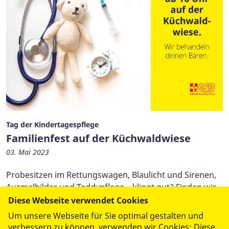
Tag der Kindertagespflege
Familienfest auf der Küchwaldwiese
03. Mai 2023
Probesitzen im Rettungswagen, Blaulicht und Sirenen,
Ausmalbilder und Teddypflege – klingt gut? Finden wir
auch! Kommen Sie vorbei.
Diese Webseite verwendet Cookies
Um unsere Webseite für Sie optimal gestalten und
verbessern zu können, verwenden wir Cookies: Diese