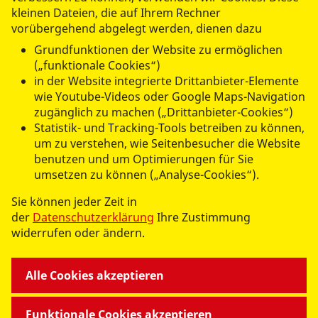
kleinen Dateien, die auf Ihrem Rechner
1
2
3
4
5
6
vorübergehend abgelegt werden, dienen dazu
Grundfunktionen der Website zu ermöglichen
(aktuell)
7
8
(„funktionale Cookies“)
in der Website integrierte Drittanbieter-Elemente
wie Youtube-Videos oder Google Maps-Navigation
zugänglich zu machen („Drittanbieter-Cookies“)
Statistik- und Tracking-Tools betreiben zu können,
um zu verstehen, wie Seitenbesucher die Website
UNSERE ANGEBOTE
benutzen und um Optimierungen für Sie
umsetzen zu können („Analyse-Cookies“).
ARBEITEN BEI UNS
Sie können jeder Zeit in
der
Datenschutzerklärung
Ihre Zustimmung
widerrufen oder ändern.
WIR ÜBER UNS
Alle Cookies akzeptieren
Funktionale Cookies akzeptieren