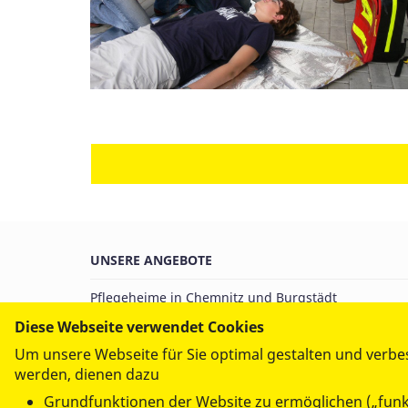
UNSERE ANGEBOTE
Pflegeheime in Chemnitz und Burgstädt
Ambulanter Pflegedienst in Chemnitz und Burgstäd
Diese Webseite verwendet Cookies
Betreutes Wohnen
Um unsere Webseite für Sie optimal gestalten und verbe
Pflege und Wohnen für körperlich schwerstbehind
werden, dienen dazu
Pflegestation für Menschen im Wachkoma
Grundfunktionen der Website zu ermöglichen („funk
Tagespflege in der Rembrandtstraße