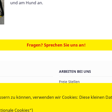
und am Hund an.
Fragen? Sprechen Sie uns an!
ARBEITEN BEI UNS
Freie Stellen
t
Ausbildung
Ehrenamt im Katastrophenschu
ssern zu können, verwenden wir Cookies: Diese kleinen Da
erte Menschen
Ehrenamt im Sanitätsdienst
Ehrenamt im Rettungshundez
tionale Cookies“)
Ehrenamt im Besuchshundedie