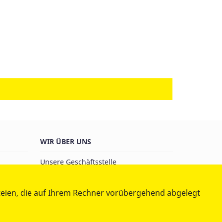
WIR ÜBER UNS
Unsere Geschäftsstelle
Qualitätsmanagement
tz
Mitglied werden
teien, die auf Ihrem Rechner vorübergehend abgelegt
Hinweisgebersystem
ug
nst