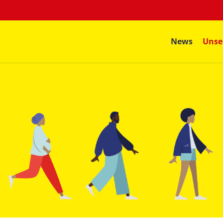
News
Unse