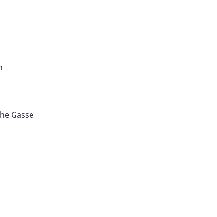
n
che Gasse