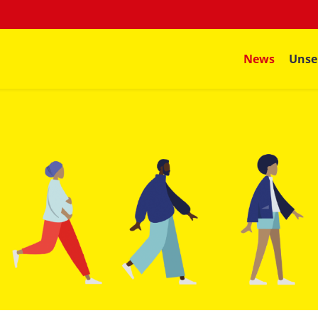
News
Unse