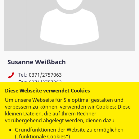
Susanne Weißbach
Tel.:
0371/2757063
Fax: 0371/2757063
wp-geibelhoehe@asb-ov-chemnitz.de
Diese Webseite verwendet Cookies
Um unsere Webseite für Sie optimal gestalten und
ASB Begegnungsstätte Wohn-Park
verbessern zu können, verwenden wir Cookies: Diese
kleinen Dateien, die auf Ihrem Rechner
Geibelhöhe
vorübergehend abgelegt werden, dienen dazu
A.-Jentzsch-Str. 1-17
Grundfunktionen der Website zu ermöglichen
09127 Chemnitz
(„funktionale Cookies“)