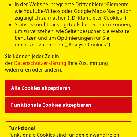
in der Website integrierte Drittanbieter-Elemente
wie Youtube-Videos oder Google Maps-Navigation
zugänglich zu machen („Drittanbieter-Cookies“)
Statistik- und Tracking-Tools betreiben zu können,
um zu verstehen, wie Seitenbesucher die Website
UNSERE ANGEBOTE
benutzen und um Optimierungen für Sie
umsetzen zu können („Analyse-Cookies“).
ARBEITEN BEI UNS
Sie können jeder Zeit in
der
Datenschutzerklärung
Ihre Zustimmung
widerrufen oder ändern.
WIR ÜBER UNS
Alle Cookies akzeptieren
Funktionale Cookies akzeptieren
© 2026 ASB Ortsverband Chemnitz und Umgebung e.V.
Impressum
Funktional
Funktionale Cookies sind für den einwandfreien